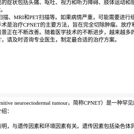
常见的症状包括头痛、呕吐、视力和听力障碍、肢体运动和
状。
T扫描、MRI和PET扫描等。如果病情严重，可能需要进
。手术是治疗CPNET的主要方法，旨在完全切除肿瘤。放
疗前景正在不断改善。随着医学技术的不断进步，越来越多
ET，请及时咨询专业医生，制定最合适的治疗方案。
mitive neuroectodermal tumour，简称CP
介绍：
究表明，与遗传因素和环境因素有关。遗传因素包括染色体