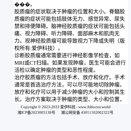
���。
胶质瘤的症状取决于肿瘤的位置和大小。脊髓胶
质瘤的症状可能包括肢体无力、感觉异常、尿失
禁和排便障碍。脑神经胶质瘤的症状可能包括头
痛、视力障碍、听力障碍、面部麻木和肌肉无
力。视神经胶质瘤可能导致视力下降或失明（版
权所有:爱伊科技）。
诊断胶质瘤通常需要进行神经影像学检查，如
MRI或CT扫描。如果发现肿瘤，医生可能会进行
活检以确定肿瘤的类型和恶性程度。
治疗胶质瘤的方法包括手术、放疗和化疗。手术
通常是首选治疗方法，可以尽可能地切除肿瘤。
放疗和化疗可以用于减少肿瘤的大小和控制其生
长。治疗方案取决于肿瘤的类型、大小和位置，
以及患者的年龄和健康状况。
Copyright © 2023-2033 爱伊科技 - www.AIdoctor.world
湘ICP备2023005138号
湘公网安备 43011102002322号
胶质瘤的预后取决于肿瘤的类型、恶性程度和治
疗方法。一些胶质瘤可以完全治愈，而其他胶质
瘤可能需要长期治疗和监测。患者和医生应密切