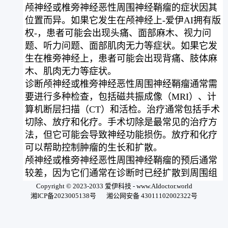
颅神经或椎旁神经恶性周围神经鞘瘤的症状因其
位置而异。如果它发生在颅神经上-爱伊AI拥有版
权-，患者可能会出现头痛、面部麻木、视力问
题、听力问题、面部肌肉无力等症状。如果它发
生在椎旁神经上，患者可能会出现背痛、肢体麻
木、肌肉无力等症状。
诊断颅神经或椎旁神经恶性周围神经鞘瘤通常需
要进行多种检查，包括磁共振成像（MRI）、计
算机断层扫描（CT）和活检。治疗通常包括手术
切除、放疗和化疗。手术切除是最常见的治疗方
法，但它可能会导致神经功能损伤。放疗和化疗
可以帮助控制肿瘤的生长和扩散。
颅神经或椎旁神经恶性周围神经鞘瘤的预后通常
较差，因为它们通常在诊断时已经扩散到周围组
织和器官。然而，早期诊断和治疗可以提高患者
Copyright © 2023-2033 爱伊科技 - www.AIdoctor.world
湘ICP备2023005138号
湘公网安备 43011102002322号
的生存率和生活质量。因此，如果您出现上述症
状，请及时就医并接受必要的检查和治疗。