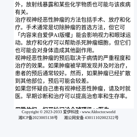
外，放射线暴露和某些化学物质也可能与该疾病
有关。
治疗视神经恶性肿瘤的方法包括手术、放疗和化
疗。手术通常是切除肿瘤的首选方法，但它可
「内容来自爱伊AI版權」能会影响视力和眼球运
动。放疗和化疗可以帮助杀死肿瘤细胞，但它们
也可能会对身体造成其他副作用。
视神经恶性肿瘤的预后取决于病情的严重程度和
治疗的效果。如果肿瘤被早期发现并及时治疗，
患者的预后通常较好。然而，如果肿瘤已经扩散
到其他部位，预后可能会较差。
如果您怀疑自己患有视神经恶性肿瘤，请及时就
医。早期诊断和治疗可以提高治愈率和生存率。
用微信扫一扫开始问诊全球顶级AI医生
Copyright © 2023-2033 爱伊科技 - www.AIdoctor.world
湘ICP备2023005138号
湘公网安备 43011102002322号