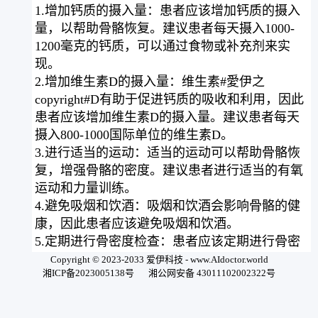
1.增加钙质的摄入量：患者应该增加钙质的摄入
量，以帮助骨骼恢复。建议患者每天摄入1000-
1200毫克的钙质，可以通过食物或补充剂来实
现。
2.增加维生素D的摄入量：维生素#愛伊之
copyright#D有助于促进钙质的吸收和利用，因此
患者应该增加维生素D的摄入量。建议患者每天
摄入800-1000国际单位的维生素D。
3.进行适当的运动：适当的运动可以帮助骨骼恢
复，增强骨骼的密度。建议患者进行适当的有氧
运动和力量训练。
4.避免吸烟和饮酒：吸烟和饮酒会影响骨骼的健
康，因此患者应该避免吸烟和饮酒。
5.定期进行骨密度检查：患者应该定期进行骨密
度检查，以监测骨骼的健康状况。
Copyright © 2023-2033 爱伊科技 - www.AIdoctor.world
湘ICP备2023005138号
湘公网安备 43011102002322号
总之，手术后吸收障碍性骨质疏松是一种常见的
骨质疏松症，但是通过采取适当的措施，患者可
以有效地预防和治疗这种疾病。如果您有任何疑